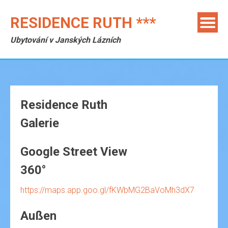
Skip
to
RESIDENCE RUTH ***
content
Ubytování v Janských Lázních
Residence Ruth
Galerie
Google Street View
360°
https://maps.app.goo.gl/fKWbMG2BaVoMh3dX7
Außen