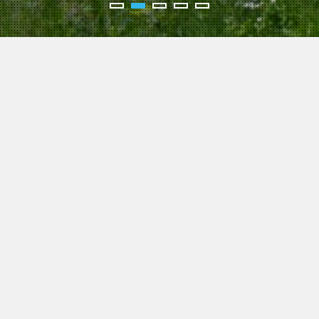
RESIDENZ RUTH
onnade in der Nähe vom Stadtpark entfernt. Die Unterkunft ist fü
chulen und Skiverleih sowie Skibus-Haltestelle (Fahrradbus im So
ekt bei der Residenz erlaubt.
erpflegung
Massage
rühstücke zur
Sie können 
önnen Sie im
Rekonditio
r Sie können
nz benutzen.