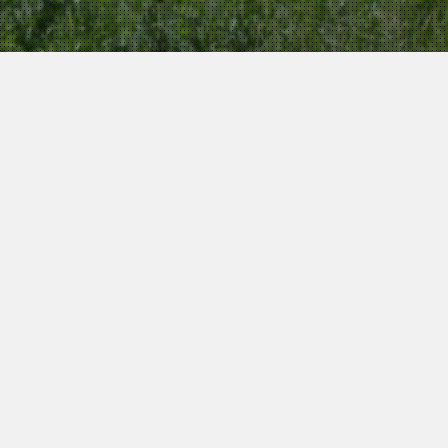
Unsere Residenz Ruth liegt nur 300 mtr von der Kur-Kol
strategisch günstig gelegen. Kleinere Skipisten, Skis
entfernt. Parken ist auf dem hauseigenen Parkplatz dir
V
Für unsere Gäste halten wir üppige Buffett-F
Verfügung. Mittagessen und Abendessen k
Restaurant in unserer Nachbarschaft geniessen ode
die eingerichtete Küche in unserer Reside