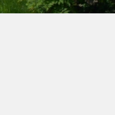
r unterschiedliche touristische und Kurrouten
mmer) befinden sich nur 30 mtr von unserer Residenz
n
aus einer breiten Auswahl von Sport- und
nsmassagen wählen.